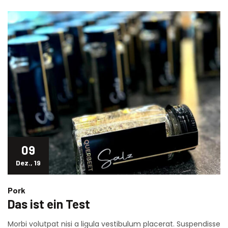
09
Dez., 19
Pork
Das ist ein Test
Morbi volutpat nisi a ligula vestibulum placerat. Suspendisse