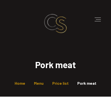
Pork meat
Home
Menu
Price list
Pork meat